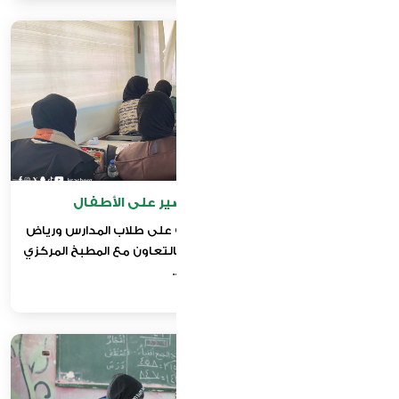
مبادرة توزيع علب العصير على الأطفال
تنفيذ حملة لتوزيع العصائر المغذية على طلاب المدارس ورياض
الأطفال في شرق خان يونس، وذلك بالتعاون مع المطبخ المركزي
العالمي،...