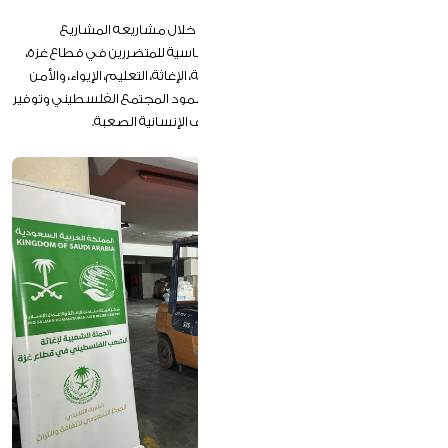
يسعى المركز السعودي للثقافة والتراث من خلال مشاريعه المشاريع
الإنسانية والخدمية إلى تلبية الاحتياجات الأساسية للمتضررين في قطاع غزة،
من خلال تنفيذ مبادرات متنوعة تشمل الصحة، الإغاثة، التعليم، الإيواء، والأمن
الغذائي. وتهدف هذه المشاريع إلى تعزيز صمود المجتمع الفلسطيني وتوفير
استجابات نوعية ومستدامة في ظل الظروف الإنسانية الصعبة.