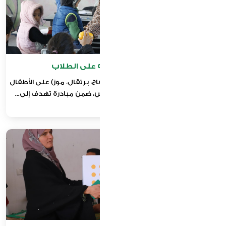
مبادرة توزيع الفواكه على الطلاب
توزيع حصص من الفاكهة الطازجة (تفاح، برتقال، موز) على الأطفال
في المراكز التعليمية شرق خان يونس، ضمن مبادرة تهدف إلى...