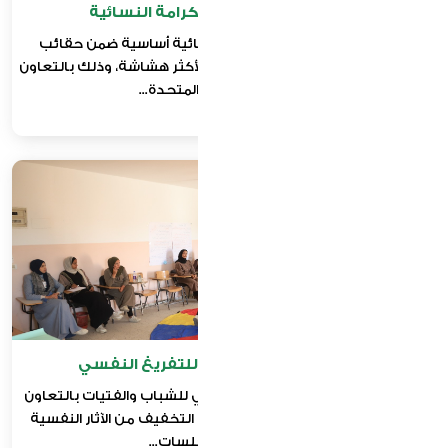
مبادرة توزيع حقائب الكرامة النسائية
تنفيذ حملة لتوزيع مستلزمات نسائية أساسية ضمن حقائب
الكرامة، استهدفت النساء والفتيات الأكثر هشاشة، وذلك بالتعاون
مع صندوق الأمم المتحدة...
تنظيم دورات وجلسات للتفريغ النفسي
تنظيم جلسات دعم نفسي وانفعالي للشباب والفتيات بالتعاون
مع مؤسسة العقل والجسم، بهدف التخفيف من الآثار النفسية
للحرب. وتركز الجلسات...