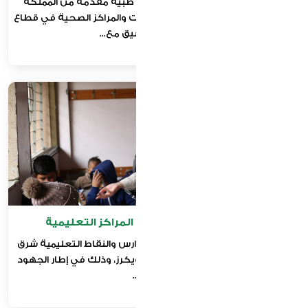
استلام وتوزيع شاحنات مستلزمات طبية مقدّمة من المملكة
العربية السعودية، لدعم المستشفيات والمراكز الصحية في قطاع
غزة، وذلك بالتنسيق مع...
مبادرة توزيع الحليب على المراكز التعليمية
توزيع عبوات حليب للأطفال في المدارس والنقاط التعليمية شرق
خان يونس، بالتعاون مع مؤسسة كويكرز، وذلك في إطار الجهود
المبذولة...