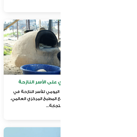
مبادرة توزيع الرغيف الخيري على الأسر النازحة
إقامة مخابز ميدانية وتوفير الخبز اليومي للأسر النازحة في
المخيمات ومراكز الإيواء، بالتعاون مع المطبخ المركزي العالمي،
ضمن جهود الاستجابة...