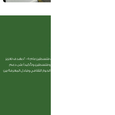
تأسس المركز السعودي للثقافة والتراث في فلسطين عام 2005، بهدف تعزيز
أواصر الأخوة بين المملكة العربية السعودية وفلسطين، وتأكيداً على دعم
المملكة الثابت للشعب الفلسطيني وأهمية الحوار الثقافي وتبادل المعرفة بين
الشعبين
روابط
الرئسية
الأخبار والأنشطة